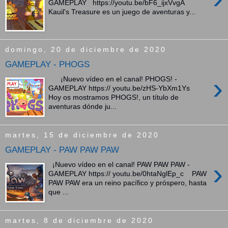
GAMEPLAY https://youtu.be/bF6_ijxVvgA
Kauil's Treasure es un juego de aventuras y...
domingo, 20 de diciembre de 2020
GAMEPLAY - PHOGS
›
¡Nuevo vídeo en el canal! PHOGS! -
GAMEPLAY https:// youtu.be/zHS-YbXm1Ys
Hoy os mostramos PHOGS!, un título de
aventuras dónde ju...
martes, 15 de diciembre de 2020
GAMEPLAY - PAW PAW PAW
›
¡Nuevo vídeo en el canal! PAW PAW PAW -
GAMEPLAY https:// youtu.be/0htaNglEp_c PAW
PAW PAW era un reino pacífico y próspero, hasta
que ...
martes, 8 de diciembre de 2020