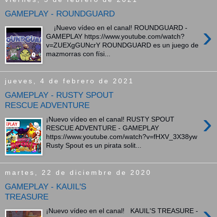
GAMEPLAY - ROUNDGUARD
›
¡Nuevo vídeo en el canal! ROUNDGUARD -
GAMEPLAY https://www.youtube.com/watch?
v=ZUEXgGUNcrY ROUNDGUARD es un juego de
mazmorras con físi...
jueves, 4 de febrero de 2021
GAMEPLAY - RUSTY SPOUT
RESCUE ADVENTURE
›
¡Nuevo vídeo en el canal! RUSTY SPOUT
RESCUE ADVENTURE - GAMEPLAY
https://www.youtube.com/watch?v=fHXV_3X38yw
Rusty Spout es un pirata solit...
martes, 22 de diciembre de 2020
GAMEPLAY - KAUIL'S
TREASURE
›
¡Nuevo vídeo en el canal! KAUIL'S TREASURE -