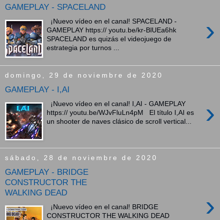
GAMEPLAY - SPACELAND
›
¡Nuevo vídeo en el canal! SPACELAND -
GAMEPLAY https:// youtu.be/kr-BlUEa6hk
SPACELAND es quizás el videojuego de
estrategia por turnos ...
domingo, 29 de noviembre de 2020
GAMEPLAY - I,AI
›
¡Nuevo vídeo en el canal! I,AI - GAMEPLAY
https:// youtu.be/WJvFluLn4pM El título I,AI es
un shooter de naves clásico de scroll vertical...
sábado, 28 de noviembre de 2020
GAMEPLAY - BRIDGE
CONSTRUCTOR THE
WALKING DEAD
›
¡Nuevo vídeo en el canal! BRIDGE
CONSTRUCTOR THE WALKING DEAD